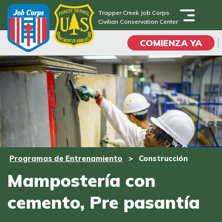
Skip
Trapper Creek Job Corps
to
Civilian Conservation Center
Trapper Creek Job Corps
main
Civilian Conservation Center
COMIENZA YA
content
Programas
Vida En El Campus
Universitario
Habilidades académicas
Programas de Entrenamiento
>
Construcción
Viaje de la carrera
Mampostería con
cemento, Pre pasantía
Estudiar