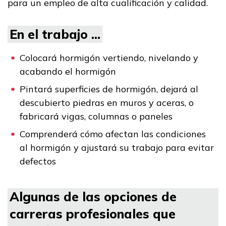
para un empleo de alta cualificación y calidad.
Padres/Influenciadores
Empleadores
En el trabajo ...
Colocará hormigón vertiendo, nivelando y
FAQs
acabando el hormigón
Pintará superficies de hormigón, dejará al
English
descubierto piedras en muros y aceras, o
fabricará vigas, columnas o paneles
Comprenderá cómo afectan las condiciones
CONECTARSE
al hormigón y ajustará su trabajo para evitar
defectos
COMIENZA YA
Algunas de las opciones de
carreras profesionales que