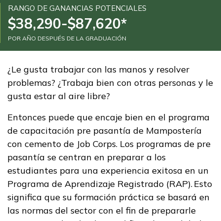
Programas de
RANGO DE GANANCIAS POTENCIALES
$38,290-$87,620*
Entrenamiento
POR AÑO DESPUÉS DE LA GRADUACIÓN
Artes culinarias
Carpintería, Pre pasantía
¿Le gusta trabajar con las manos y resolver
problemas? ¿Trabaja bien con otras personas y le
Conservación forestal y
gusta estar al aire libre?
extinción de incendios
Entonces puede que encaje bien en el programa
Electricidad
de capacitación pre pasantía de Mampostería
con cemento de Job Corps. Los programas de pre
Ver más ...
pasantía se centran en preparar a los
estudiantes para una experiencia exitosa en un
Aprender más
Programa de Aprendizaje Registrado (RAP). Esto
significa que su formación práctica se basará en
Estudiantes
las normas del sector con el fin de prepararle